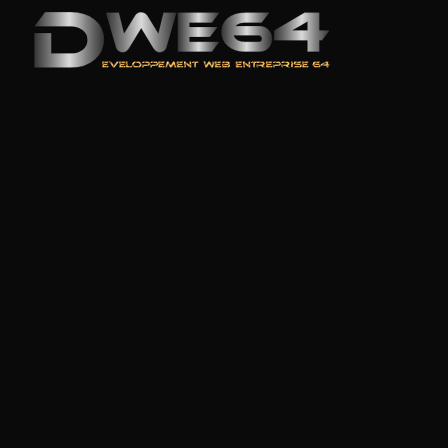
Besoin d'un devi
générale ? Conta
Votre Projet, Mon Expertise ! Besoin d’u
solution sur mesure ? Contactez-moi et 
numériques dès aujourd’hui !